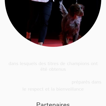
20 pays
dans lesquels des titres de champions ont
été obtenus
100% de chiens
préparés dans
le respect et la bienveillance
Partenaires